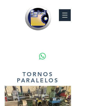
MAQUINARIA
GUERRA
TORNOS
PARALELOS