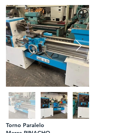
Torno Paralelo
Marca PINACHO