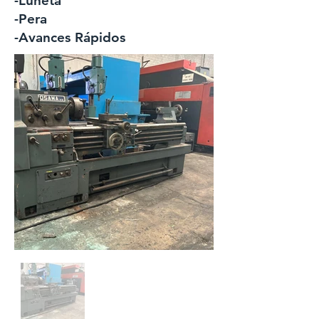
-Luneta
-Pera
-Avances Rápidos