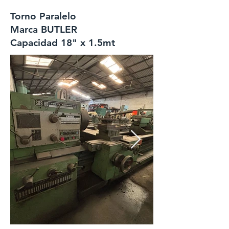
Torno Paralelo
Marca BUTLER
Capacidad 18" x 1.5mt