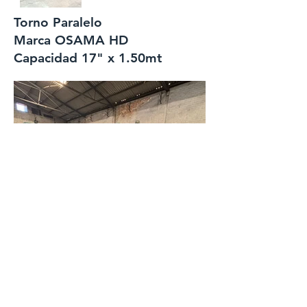
Torno Paralelo
Marca OSAMA HD
Capacidad 17" x 1.50mt